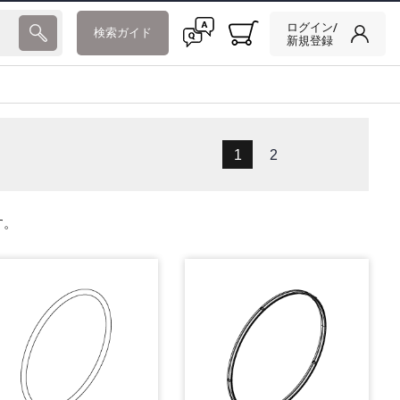
ログイン/
検索ガイド
新規登録
1
2
す。