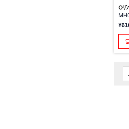
Oﾘﾝ
MH0
¥61