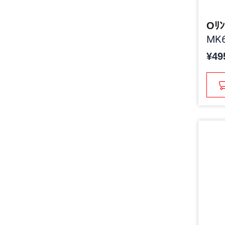
Oﾘﾝ
MK6
¥49