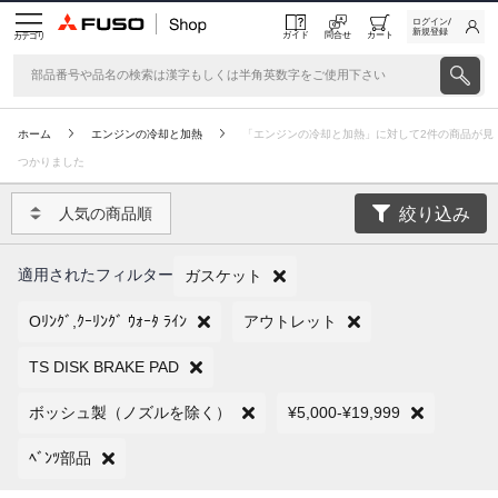
ログイン/
新規登録
ガイド
問合せ
カート
カテゴリ
ホーム
エンジンの冷却と加熱
「エンジンの冷却と加熱」に対して2件の商品が見
つかりました
絞り込み
人気の商品順
適用されたフィルター
ガスケット
Oﾘﾝｸﾞ,ｸｰﾘﾝｸﾞ ｳｫｰﾀ ﾗｲﾝ
アウトレット
TS DISK BRAKE PAD
ボッシュ製（ノズルを除く）
¥5,000-¥19,999
ﾍﾞﾝﾂ部品