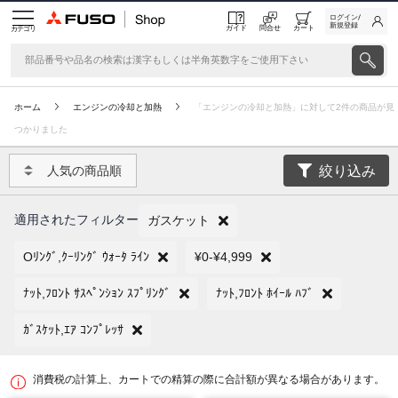
ログイン/
新規登録
ガイド
問合せ
カート
カテゴリ
ホーム
エンジンの冷却と加熱
「エンジンの冷却と加熱」に対して2件の商品が見
つかりました
絞り込み
人気の商品順
適用されたフィルター
ガスケット
Oﾘﾝｸﾞ,ｸｰﾘﾝｸﾞ ｳｫｰﾀ ﾗｲﾝ
¥0-¥4,999
ﾅｯﾄ,ﾌﾛﾝﾄ ｻｽﾍﾟﾝｼｮﾝ ｽﾌﾟﾘﾝｸﾞ
ﾅｯﾄ,ﾌﾛﾝﾄ ﾎｲｰﾙ ﾊﾌﾞ
ｶﾞｽｹｯﾄ,ｴｱ ｺﾝﾌﾟﾚｯｻ
消費税の計算上、カートでの精算の際に合計額が異なる場合があります。