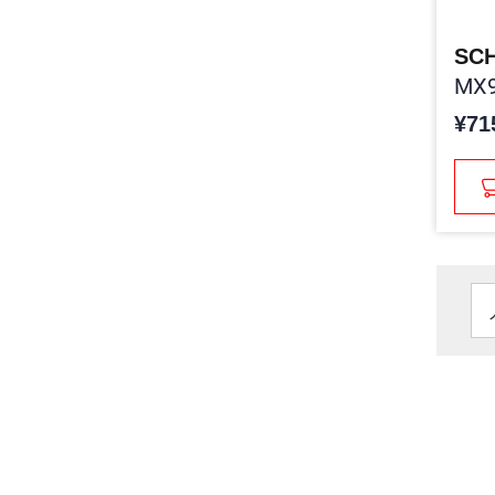
SC
MX9
¥71