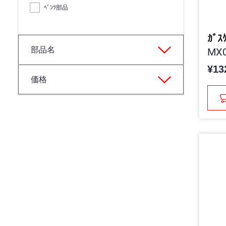
ﾍﾞﾝﾂ部品
ｶﾞｽ
部品名
MX0
¥13
価格