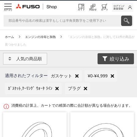
ログイン/
新規登録
ガイド
問合せ
カート
カテゴリ
ホーム
エンジンの冷却と加熱
「エンジンの冷却と加熱」に対して11件の商品が
見つかりました
絞り込み
人気の商品順
適用されたフィルター
ガスケット
¥0-¥4,999
ｶﾞｽｹｯﾄ,ｸｰﾘﾝｸﾞ ｳｫｰﾀ ﾗｲﾝ
プラグ
消費税の計算上、カートでの精算の際に合計額が異なる場合があります。