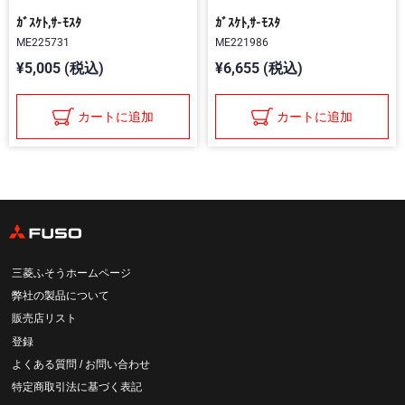
ｶﾞｽｹﾄ,ｻ-ﾓｽﾀ
ｶﾞｽｹﾄ,ｻ-ﾓｽﾀ
ME225731
ME221986
¥5,005 (税込)
¥6,655 (税込)
カートに追加
カートに追加
三菱ふそうホームページ
弊社の製品について
販売店リスト
登録
よくある質問 / お問い合わせ
特定商取引法に基づく表記