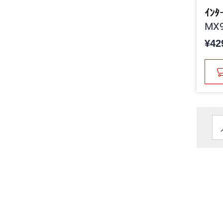
ｲﾝﾀ
MX9
¥42