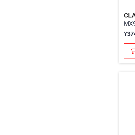
CLA
MX9
¥37