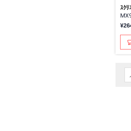
ｽｸﾘﾕ
MX9
¥26