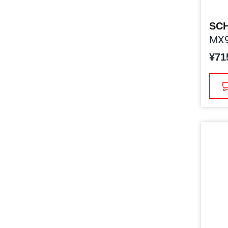
SC
MX9
¥71