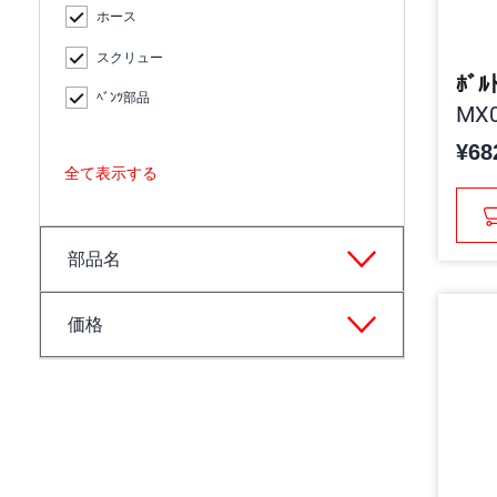
ホース
スクリュー
ﾎﾞﾙ
ﾍﾞﾝﾂ部品
MX0
¥68
全て表示する
部品名
価格