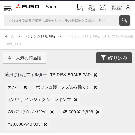
ログイン/
新規登録
ガイド
問合せ
カート
カテゴリ
ホーム
エンジンの冷却と加熱
「エンジンの冷却と加熱」に対して2件の商品が見
つかりました
絞り込み
人気の商品順
適用されたフィルター
TS DISK BRAKE PAD
カバー
ボッシュ製（ノズルを除く）
ガバナ、インジェクションポンプ
Oﾘﾝｸﾞ,ｴｱｺﾝ ﾊﾟｲﾋﾟﾝｸﾞ
¥5,000-¥19,999
¥20,000-¥49,999