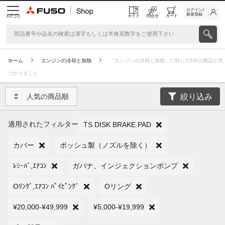
ログイン/
新規登録
ガイド
問合せ
カート
カテゴリ
ホーム
エンジンの冷却と加熱
「エンジンの冷却と加熱」に対して5件の商品が見
つかりました
絞り込み
人気の商品順
適用されたフィルター
TS DISK BRAKE PAD
カバー
ボッシュ製（ノズルを除く）
ﾚｼｰﾊﾞ,ｴｱｺﾝ
ガバナ、インジェクションポンプ
Oﾘﾝｸﾞ,ｴｱｺﾝ ﾊﾟｲﾋﾟﾝｸﾞ
Oリング
¥20,000-¥49,999
¥5,000-¥19,999