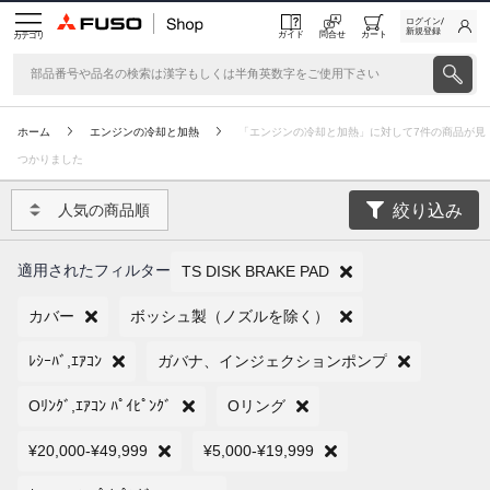
ログイン/
新規登録
ガイド
問合せ
カート
カテゴリ
ホーム
エンジンの冷却と加熱
「エンジンの冷却と加熱」に対して7件の商品が見
つかりました
絞り込み
人気の商品順
適用されたフィルター
TS DISK BRAKE PAD
カバー
ボッシュ製（ノズルを除く）
ﾚｼｰﾊﾞ,ｴｱｺﾝ
ガバナ、インジェクションポンプ
Oﾘﾝｸﾞ,ｴｱｺﾝ ﾊﾟｲﾋﾟﾝｸﾞ
Oリング
¥20,000-¥49,999
¥5,000-¥19,999