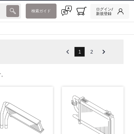
ログイン/
検索ガイド
新規登録
1
2
す。