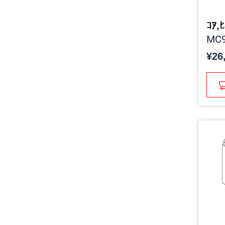
ｺｱ,ﾋ
MC9
¥26