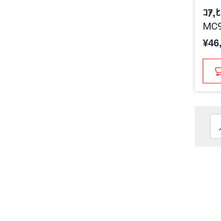
ｺｱ,ﾋ
MC9
¥46