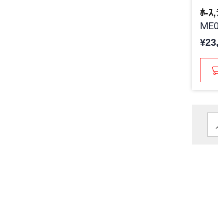
ﾎ-ｽ,
ME0
¥23