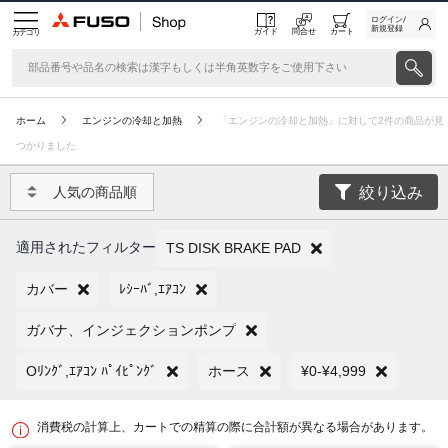
ログイン/
新規登録
ガイド
問合せ
カート
カテゴリ
ホーム
エンジンの冷却と加熱
「エンジンの冷却と加熱」に対して2件の商品が見
つかりました
絞り込み
人気の商品順
適用されたフィルター
TS DISK BRAKE PAD
カバー
ﾚｼｰﾊﾞ,ｴｱｺﾝ
ガバナ、インジェクションポンプ
Oﾘﾝｸﾞ,ｴｱｺﾝ ﾊﾟｲﾋﾟﾝｸﾞ
ホース
¥0-¥4,999
消費税の計算上、カートでの精算の際に合計額が異なる場合があります。