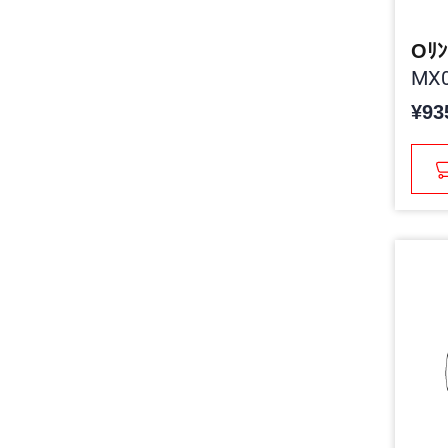
Oﾘﾝ
MX0
¥93