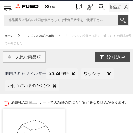
ログイン/
新規登録
ガイド
問合せ
カート
カテゴリ
ホーム
エンジンの冷却と加熱
「エンジンの冷却と加熱」に対して1件の商品が見
つかりました
絞り込み
人気の商品順
適用されたフィルター
¥0-¥4,999
ワッシャ―
ﾅｯﾄ,ｴﾝｼﾞﾝ ｴｱ ｲﾝﾃｰｸ ﾗｲﾝ
消費税の計算上、カートでの精算の際に合計額が異なる場合があります。