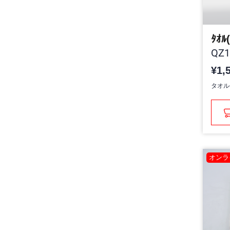
ﾀｵﾙ
QZ1
¥1,
タオル
オンラ