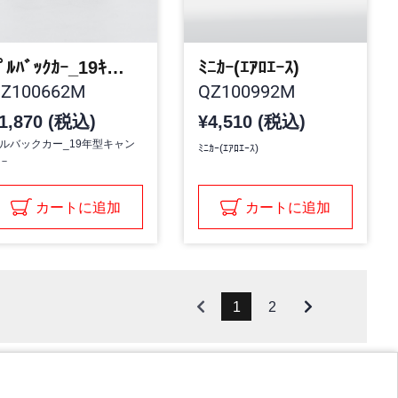
ﾌﾟﾙﾊﾞｯｸｶｰ_19ｷｬﾝﾀ-
ﾐﾆｶｰ(ｴｱﾛｴｰｽ)
Z100662M
QZ100992M
1,870 (税込)
¥4,510 (税込)
ルバックカー_19年型キャン
ﾐﾆｶｰ(ｴｱﾛｴｰｽ)
－
カートに追加
カートに追加
1
2