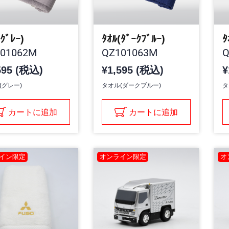
(ｸﾞﾚｰ)
ﾀｵﾙ(ﾀﾞｰｸﾌﾞﾙｰ)
ﾀ
01062M
QZ101063M
Q
595 (税込)
¥1,595 (税込)
¥
(グレー)
タオル(ダークブルー)
タ
カートに追加
カートに追加
イン限定
オンライン限定
オ