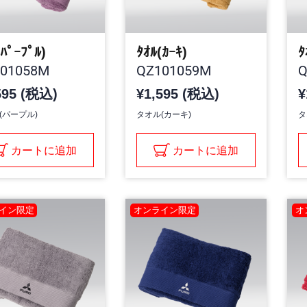
(ﾊﾟｰﾌﾟﾙ)
ﾀｵﾙ(ｶｰｷ)
ﾀ
01058M
QZ101059M
Q
595 (税込)
¥1,595 (税込)
¥
(パープル)
タオル(カーキ)
タ
カートに追加
カートに追加
イン限定
オンライン限定
オ