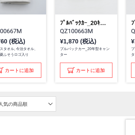
ﾌﾟﾙﾊﾞｯｸｶｰ_20ｷｬﾝﾀｰ
00667M
QZ100663M
Q
760 (税込)
¥1,870 (税込)
¥
スタオル, 今治タオル、
プルバックカー_20年型キャン
プ
菱ふそうロゴ入り
ター
タ
カートに追加
カートに追加
人気の商品順