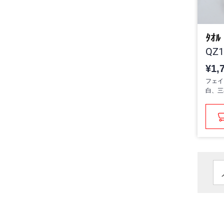
ﾀｵﾙ
QZ1
¥1,
フェイ
白、三