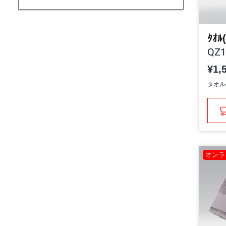
ﾀｵﾙ
QZ1
¥1,
タオル
オンラ