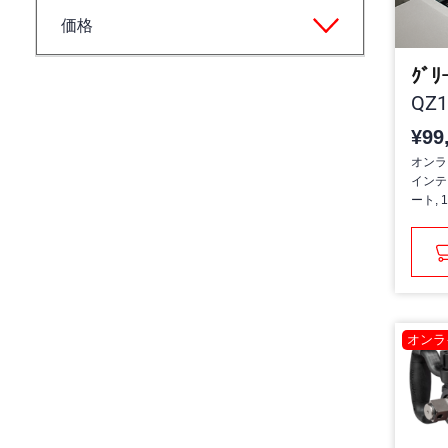
価格
QZ1
¥99
オンラ
インテ
ート, 1
オンラ