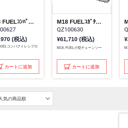
M18 FUELｺﾝﾊﾟｸﾄﾚｼﾌﾟﾛｿｰ
M18 FUELｺｶﾞﾀﾁｪｰﾝｿｰ
00627
QZ100630
Q
,970 (税込)
¥61,710 (税込)
¥
, FUELコンパクトレシプロ
M18, FUEL小型チェーンソー
M
カートに追加
カートに追加
人気の商品順