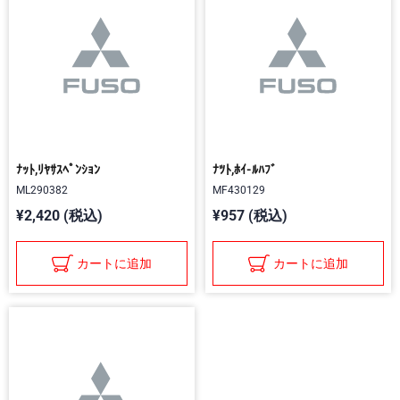
ﾅｯﾄ,ﾘﾔｻｽﾍﾟﾝｼｮﾝ
ﾅﾂﾄ,ﾎｲ-ﾙﾊﾌﾞ
ML290382
MF430129
¥2,420 (税込)
¥957 (税込)
カートに追加
カートに追加