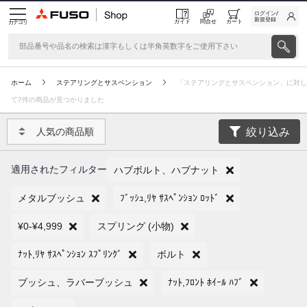
ログイン/
新規登録
ガイド
問合せ
カート
カテゴリ
ホーム
ステアリングとサスペンション
「ステアリングとサスペンション」に対し
て7件の商品が見つかりました
絞り込み
人気の商品順
適用されたフィルター
ハブボルト、ハブナット
メタルブッシュ
ﾌﾞｯｼｭ,ﾘﾔ ｻｽﾍﾟﾝｼｮﾝ ﾛｯﾄﾞ
¥0-¥4,999
スプリング (小物)
ﾅｯﾄ,ﾘﾔ ｻｽﾍﾟﾝｼｮﾝ ｽﾌﾟﾘﾝｸﾞ
ボルト
ブッシュ、ラバーブッシュ
ﾅｯﾄ,ﾌﾛﾝﾄ ﾎｲｰﾙ ﾊﾌﾞ