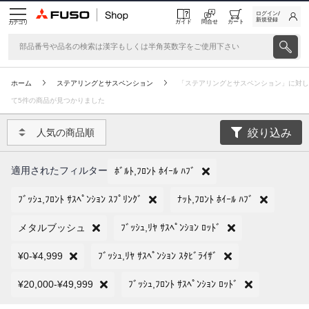
ログイン/
新規登録
ガイド
問合せ
カート
カテゴリ
ホーム
ステアリングとサスペンション
「ステアリングとサスペンション」に対し
て5件の商品が見つかりました
絞り込み
人気の商品順
適用されたフィルター
ﾎﾞﾙﾄ,ﾌﾛﾝﾄ ﾎｲｰﾙ ﾊﾌﾞ
ﾌﾞｯｼｭ,ﾌﾛﾝﾄ ｻｽﾍﾟﾝｼｮﾝ ｽﾌﾟﾘﾝｸﾞ
ﾅｯﾄ,ﾌﾛﾝﾄ ﾎｲｰﾙ ﾊﾌﾞ
メタルブッシュ
ﾌﾞｯｼｭ,ﾘﾔ ｻｽﾍﾟﾝｼｮﾝ ﾛｯﾄﾞ
¥0-¥4,999
ﾌﾞｯｼｭ,ﾘﾔ ｻｽﾍﾟﾝｼｮﾝ ｽﾀﾋﾞﾗｲｻﾞ
¥20,000-¥49,999
ﾌﾞｯｼｭ,ﾌﾛﾝﾄ ｻｽﾍﾟﾝｼｮﾝ ﾛｯﾄﾞ