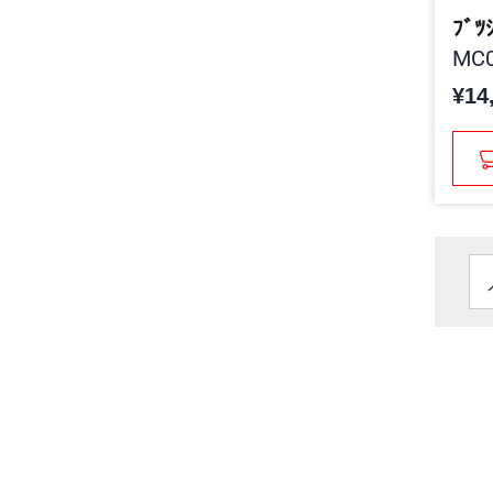
ﾌﾞﾂ
MC0
¥14