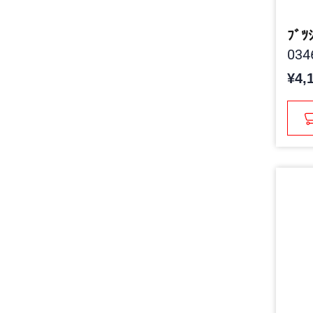
ﾌﾞﾂ
034
¥4,