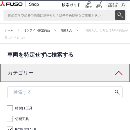
ログイン/
検索ガイド
新規登録
問合せ
カート
ホーム
オンライン限定商品
電動工具
「電動工具」に対して4件の商品が
見つかりました
車両を特定せずに検索する
カテゴリー
締付け工具
切断工具
EC限定SALE