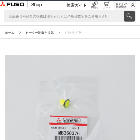
ログイン/
検索ガイド
新規登録
問合せ
カート
ホーム
ヒーター制御と換気
ｸﾞﾛﾒﾂﾄ,ｸﾞﾘﾙ