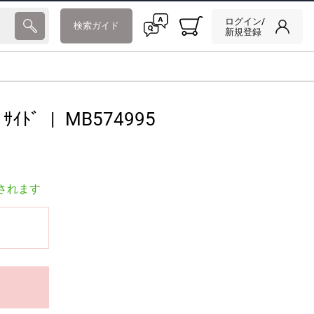
ログイン/
検索ガイド
新規登録
 ｻｲﾄﾞ
|
MB574995
されます