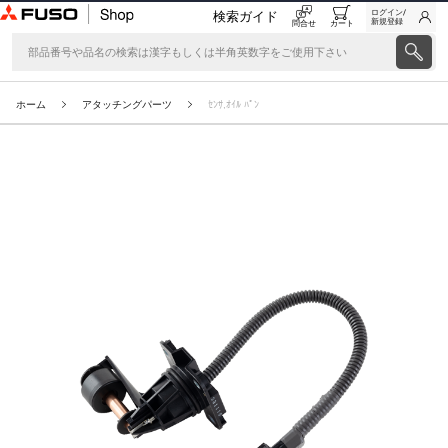
ログイン/
検索ガイド
新規登録
問合せ
カート
ホーム
アタッチングパーツ
ｾﾝｻ,ｵｲﾙ ﾊﾟﾝ