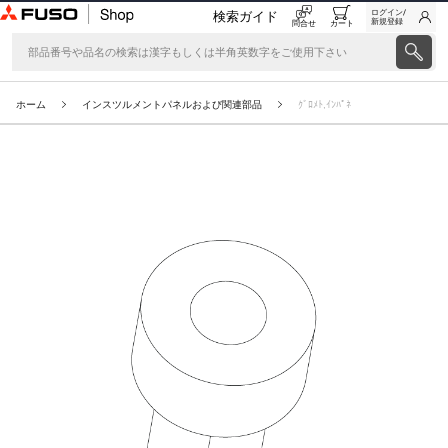
ログイン/
検索ガイド
新規登録
問合せ
カート
ホーム
インスツルメントパネルおよび関連部品
ｸﾞﾛﾒﾄ,ｲﾝﾊﾟﾈ