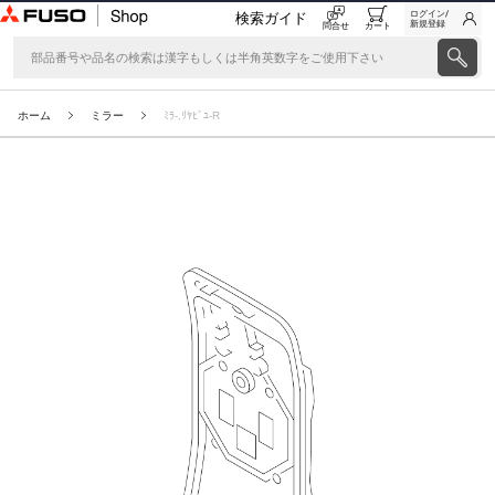
ログイン/
検索ガイド
新規登録
問合せ
カート
ホーム
ミラー
ﾐﾗ-,ﾘﾔﾋﾞﾕ-R