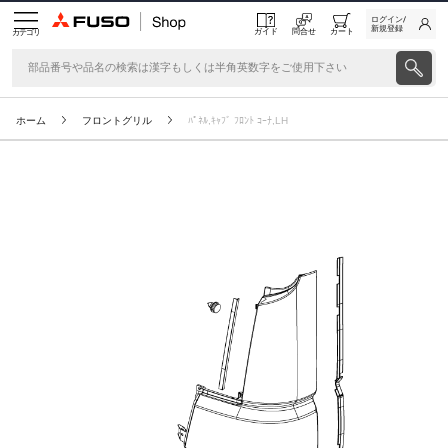
ログイン/
新規登録
ガイド
問合せ
カート
カテゴリ
ホーム
フロントグリル
ﾊﾟﾈﾙ,ｷｬﾌﾞ ﾌﾛﾝﾄ ｺｰﾅ,LH