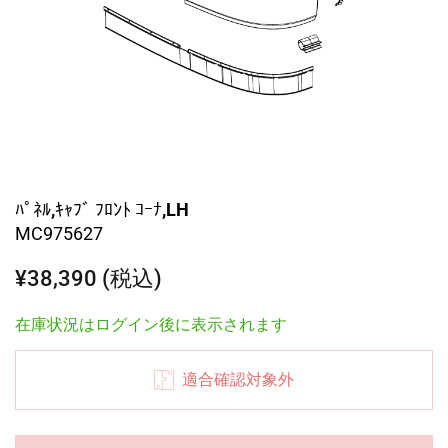
ﾊﾟﾈﾙ,ｷｬﾌﾞ ﾌﾛﾝﾄ ｺｰﾅ,LH
MC975627
¥38,390 (税込)
在庫状況はログイン後に表示されます
適合確認対象外