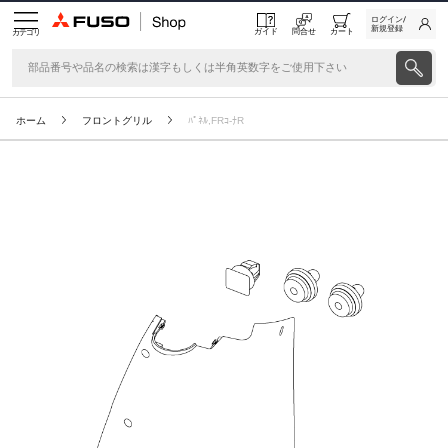
ログイン/
新規登録
ガイド
問合せ
カート
カテゴリ
ホーム
フロントグリル
ﾊﾟﾈﾙ,FRｺ-ﾅR