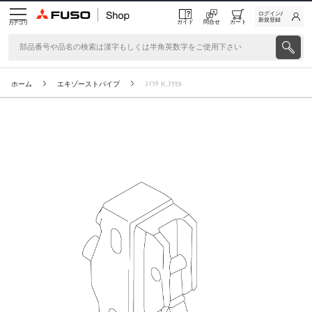
ログイン/
新規登録
ガイド
問合せ
カート
カテゴリ
ホーム
エキゾーストパイプ
ｽｲﾂﾁ K,ｱｸｾﾙ