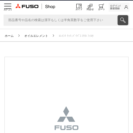
ログイン/
新規登録
ガイド
問合せ
カート
カテゴリ
ホーム
オイルエレメント
ｴﾚﾒﾝﾄ ｷｯﾄ,ﾊﾞｲﾊﾟｽ ｵｲﾙ ﾌｨﾙﾀ