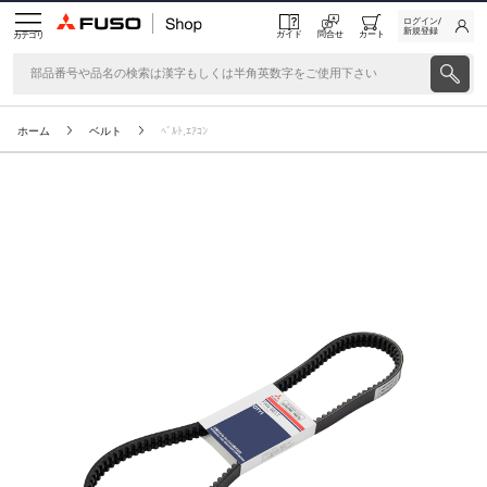
ログイン/
新規登録
ガイド
問合せ
カート
カテゴリ
ホーム
ベルト
ﾍﾞﾙﾄ,ｴｱｺﾝ