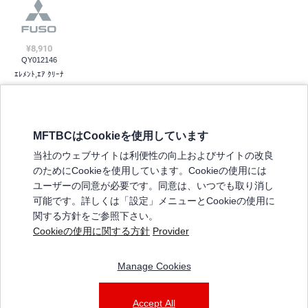
¥8,910
QY012146
ｴﾚﾒﾝﾄ,ｴｱ ｸﾘｰﾅ
MFTBCはCookieを使用しています
三菱ふそうホームページ
当社のウェブサイトは利便性の向上およびサイトの改良
弊社の製品について
のためにCookieを使用しています。Cookieの使用には
販売店リスト
ユーザーの同意が必要です。同意は、いつでも取り消し
登録
可能です。詳しくは「設定」メニューとCookieの使用に
関する方針をご参照下さい。
よくある質問 / お問い合わせ
Cookieの使用に関する方針
Provider
特定商取引法に基づく表記
Manage Cookies
三菱ふそうショップ_利用規約
ご利用に関して
個人情報保護についての方針
Accept All