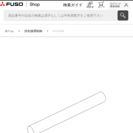
ログイン/
検索ガイド
新規登録
問合せ
カート
ホーム
排気循環制御
ﾎ-ｽ,EGR