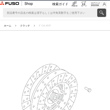
ログイン/
検索ガイド
新規登録
問合せ
カート
ホーム
クラッチ
ﾃﾞｲｽｸ,ｸﾗﾂﾁ