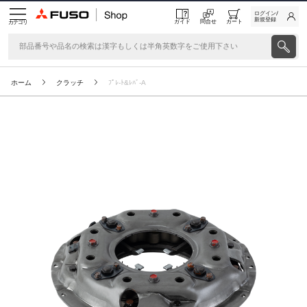
ログイン/
新規登録
ガイド
問合せ
カート
カテゴリ
ホーム
クラッチ
ﾌﾟﾚ-ﾄ&ﾚﾊﾞ-A