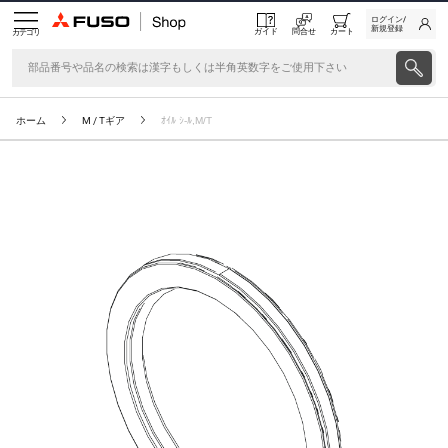
ログイン/
新規登録
ガイド
問合せ
カート
カテゴリ
ホーム
M / Tギア
ｵｲﾙ ｼ-ﾙ,M/T