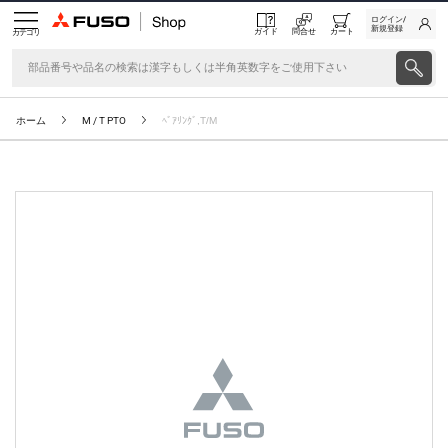
ログイン/
新規登録
ガイド
問合せ
カート
カテゴリ
ホーム
M / T PTO
ﾍﾞｱﾘﾝｸﾞ,T/M