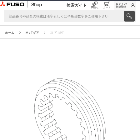
ログイン/
検索ガイド
新規登録
問合せ
カート
ホーム
M / Tギア
ｽﾘ-ﾌﾞ,M/T