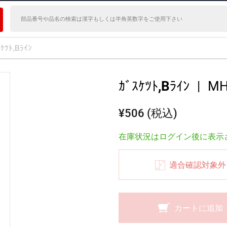
ｽｹﾂﾄ,Bﾗｲﾝ
ｶﾞｽｹﾂﾄ,Bﾗｲﾝ
|
MH
¥506 (税込)
在庫状況はログイン後に表示
適合確認対象外
カートに追加