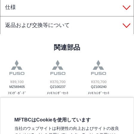
仕様
返品および交換等について
関連部品
¥89,100
¥370,700
¥370,700
MZ569405
QZ100237
QZ100240
ﾌｴﾝﾀﾞ-ｶﾞ-ﾄﾞ
ﾒｯｷﾌｪﾝﾀﾞｰｾｯﾄ
ﾒｯｷﾌｪﾝﾀﾞｰｾｯﾄ
MFTBCはCookieを使用しています
三菱ふそうホームページ
当社のウェブサイトは利便性の向上およびサイトの改良
弊社の製品について