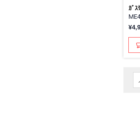
ｶﾞｽ
ME4
¥4,