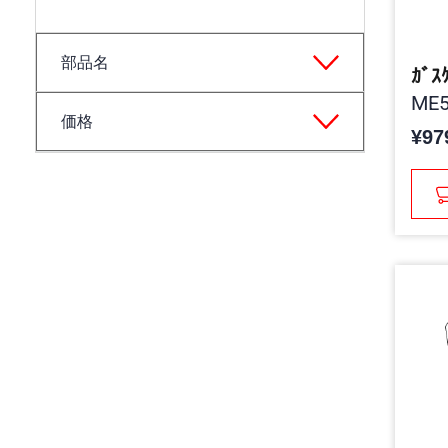
部品名
ｶﾞｽ
ME5
価格
¥97