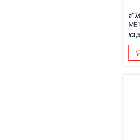
ｶﾞｽ
ME1
¥3,