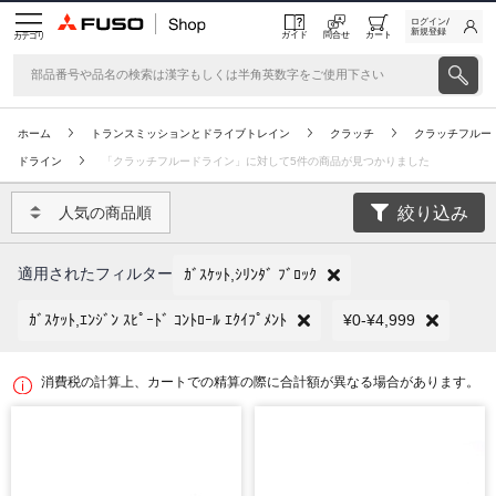
ログイン/
新規登録
ガイド
問合せ
カート
カテゴリ
ホーム
トランスミッションとドライブトレイン
クラッチ
クラッチフルー
ドライン
「クラッチフルードライン」に対して5件の商品が見つかりました
絞り込み
人気の商品順
適用されたフィルター
ｶﾞｽｹｯﾄ,ｼﾘﾝﾀﾞ ﾌﾞﾛｯｸ
ｶﾞｽｹｯﾄ,ｴﾝｼﾞﾝ ｽﾋﾟｰﾄﾞ ｺﾝﾄﾛｰﾙ ｴｸｲﾌﾟﾒﾝﾄ
¥0-¥4,999
消費税の計算上、カートでの精算の際に合計額が異なる場合があります。