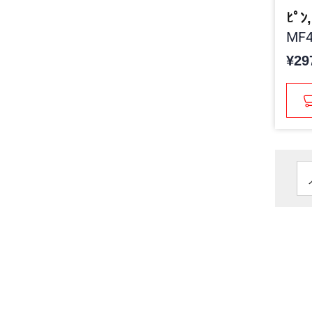
ﾋﾟﾝ
MF4
¥29