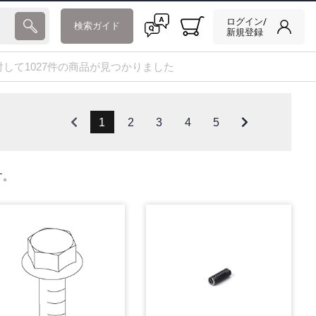
ログイン/
検索ガイド
新規登録
に対して1027件の商品が見つかりました
1
2
3
4
5
す。