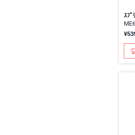
ｽﾌﾟ
ME6
¥53