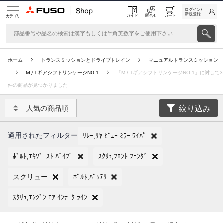
ログイン/
新規登録
ガイド
問合せ
カート
カテゴリ
ホーム
トランスミッションとドライブトレイン
マニュアルトランスミッション
M / TギアシフトリンケージNO.1
「M / TギアシフトリンケージNO.1」に対して3
件の商品が見つかりました
絞り込み
人気の商品順
適用されたフィルター
ﾘﾚｰ,ﾘﾔ ﾋﾞｭｰ ﾐﾗｰ ﾜｲﾊﾟ
ﾎﾞﾙﾄ,ｴｷｿﾞｰｽﾄ ﾊﾟｲﾌﾟ
ｽｸﾘｭ,ﾌﾛﾝﾄ ﾌｪﾝﾀﾞ
スクリュー
ﾎﾞﾙﾄ,ﾊﾞｯﾃﾘ
ｽｸﾘｭ,ｴﾝｼﾞﾝ ｴｱ ｲﾝﾃｰｸ ﾗｲﾝ