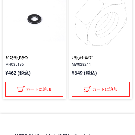
ｶﾞｽｹﾂﾄ,Bﾗｲﾝ
ﾅﾂﾄ,ﾎｲ-ﾙﾊﾌﾞ
MH035195
MW028244
¥462 (税込)
¥649 (税込)
カートに追加
カートに追加