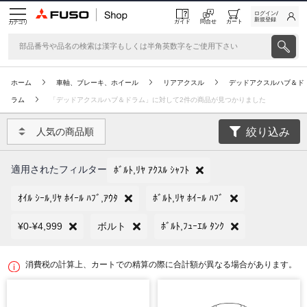
ログイン/
新規登録
ガイド
問合せ
カート
カテゴリ
ホーム
車軸、ブレーキ、ホイール
リアアクスル
デッドアクスルハブ＆ド
ラム
「デッドアクスルハブ＆ドラム」に対して2件の商品が見つかりました
絞り込み
人気の商品順
適用されたフィルター
ﾎﾞﾙﾄ,ﾘﾔ ｱｸｽﾙ ｼｬﾌﾄ
ｵｲﾙ ｼｰﾙ,ﾘﾔ ﾎｲｰﾙ ﾊﾌﾞ,ｱｳﾀ
ﾎﾞﾙﾄ,ﾘﾔ ﾎｲｰﾙ ﾊﾌﾞ
¥0-¥4,999
ボルト
ﾎﾞﾙﾄ,ﾌｭｰｴﾙ ﾀﾝｸ
消費税の計算上、カートでの精算の際に合計額が異なる場合があります。