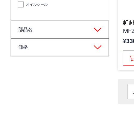
オイルシール
ﾎﾞﾙ
部品名
MF2
¥33
価格