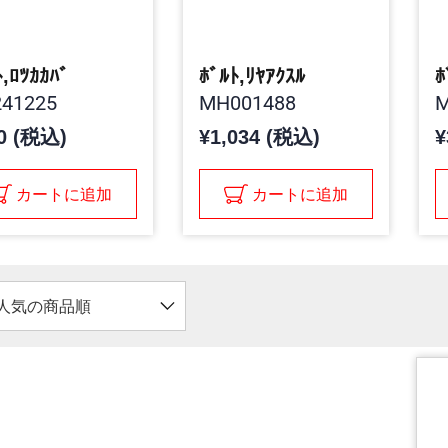
ﾄ,ﾛﾂｶｶﾊﾞ
ﾎﾞﾙﾄ,ﾘﾔｱｸｽﾙ
ﾎ
41225
MH001488
M
0 (税込)
¥1,034 (税込)
¥
カートに追加
カートに追加
人気の商品順