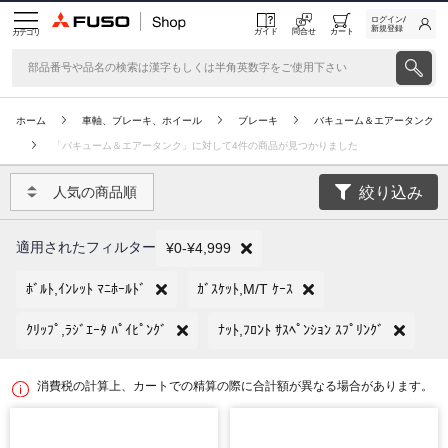
ログイン/
新規登録
ガイド
問合せ
カート
カテゴリ
ホーム
車軸、ブレーキ、ホイール
ブレーキ
バキューム＆エアータンク
「バキューム＆エアータンク」に対して4件の商品が見つかりました
絞り込み
人気の商品順
適用されたフィルター
¥0-¥4,999
ﾎﾞﾙﾄ,ｲﾝﾚｯﾄ ﾏﾆﾎｰﾙﾄﾞ
ｶﾞｽｹｯﾄ,M/T ｹｰｽ
ｸﾘｯﾌﾟ,ﾗｼﾞｴｰﾀ ﾊﾟｲﾋﾟﾝｸﾞ
ﾅｯﾄ,ﾌﾛﾝﾄ ｻｽﾍﾟﾝｼｮﾝ ｽﾌﾟﾘﾝｸﾞ
消費税の計算上、カートでの精算の際に合計額が異なる場合があります。